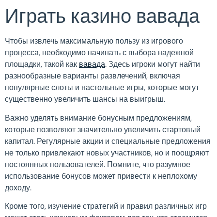
Играть казино вавада
Чтобы извлечь максимальную пользу из игрового
процесса, необходимо начинать с выбора надежной
площадки, такой как
вавада
. Здесь игроки могут найти
разнообразные варианты развлечений, включая
популярные слоты и настольные игры, которые могут
существенно увеличить шансы на выигрыш.
Важно уделять внимание бонусным предложениям,
которые позволяют значительно увеличить стартовый
капитал. Регулярные акции и специальные предложения
не только привлекают новых участников, но и поощряют
постоянных пользователей. Помните, что разумное
использование бонусов может привести к неплохому
доходу.
Кроме того, изучение стратегий и правил различных игр