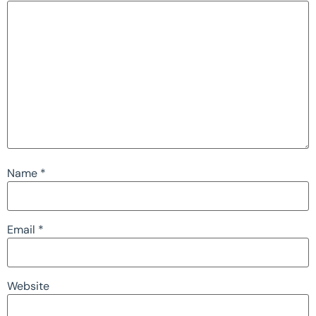
Name
*
Email
*
Website