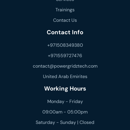
Trainings
Contact Us
Contact Info
+971508349380
+971559727476
contact@powergridztech.com
United Arab Emirites
Working Hours
Monday - Friday
09:00am - 05:00pm
Saturday - Sunday | Closed