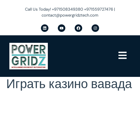
Call Us Today! +971508349380 +971559727476 |
contact@powergridztech.com
Играть казино вавада