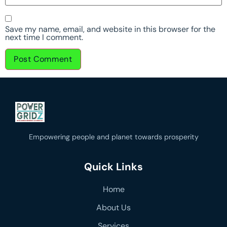
Save my name, email, and website in this browser for the
next time I comment.
Empowering people and planet towards prosperity
Quick Links
Home
About Us
Services